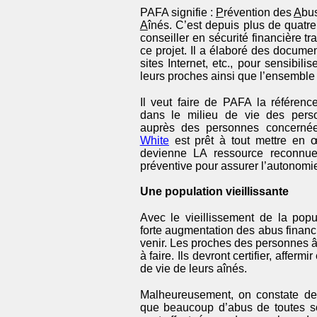
PAFA signifie :
P
révention des
A
bu
A
înés. C’est depuis plus de quatr
conseiller en sécurité financière tr
ce projet. Il a élaboré des documen
sites Internet, etc., pour sensibilis
leurs proches ainsi que l’ensemble
Il veut faire de PAFA la référence
dans le milieu de vie des perso
auprès des personnes concerné
White
est prêt à tout mettre en
devienne LA ressource reconnue 
préventive pour assurer l’autonomi
Une population vieillissante
Avec le vieillissement de la popu
forte augmentation des abus financ
venir. Les proches des personnes
à faire. Ils devront certifier, affermi
de vie de leurs aînés.
Malheureusement, on constate de
que beaucoup d’abus de toutes so