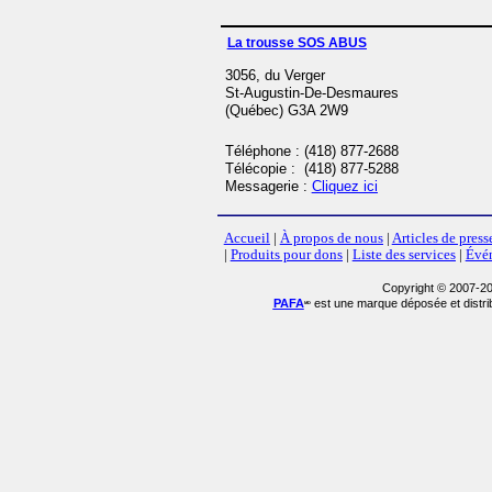
La trousse SOS ABUS
3056, du Verger
St-Augustin-De-Desmaures
(Québec) G3A 2W9
Téléphone : (418) 877-2688
Télécopie : (418) 877-5288
Messagerie :
Cliquez ici
Mis à jo
Accueil
|
À propos de nous
|
Articles de press
|
Produits pour dons
|
Liste des services
|
Évé
Copyright © 2007-20
PAFA
est une marque déposée et distr
MD